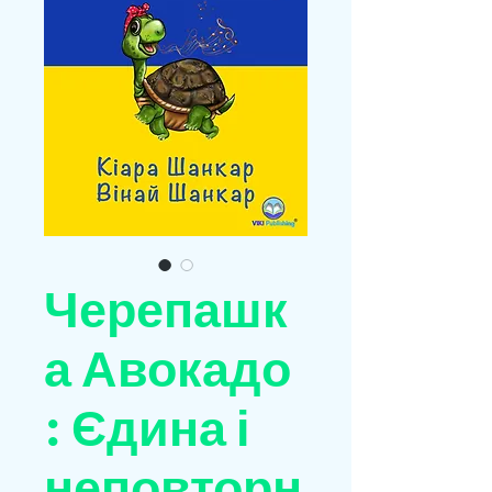
Черепашк
а Авокадо
: Єдина і
неповторн