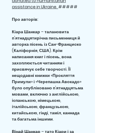
donated to humanitarian
assistance in Ukraine.
#####
Про авторів:
Кіара Шанкар – талановита
п'ятнадцятирічна письменниця й
авторка пісень із Сан-Франциско
(Каліфорнія, США). Крім
написання книг і пісень, вона
захоплюється читанням і
присвячує себе творчості. Її
нещодавні книжки «Прокляття
Примули» і «Черепашка Авокадо»
було опубліковано п'ятнадцятьма
мовами, включно з англійською,
іспанською, німецькою,
італійською, французькою,
китайською, гінді, таміл, каннада
та багатьма іншими.
Вінай Шанкар – тато Кіари і за