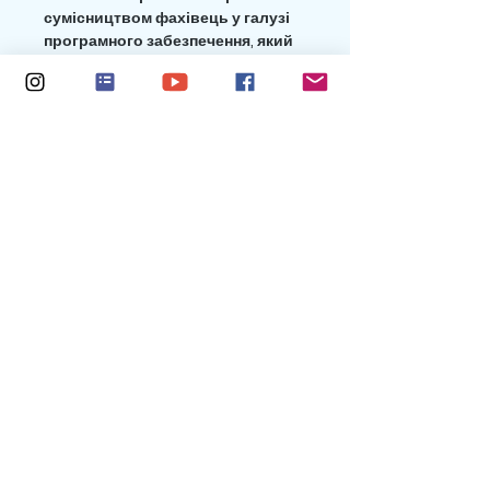
сумісництвом фахівець у галузі
програмного забезпечення, який
надихнувся бажанням доньки
писати книжки та пісні і вирішив
писати їх разом із нею.
Об'єднавши зусилля, вони
втілюють у життя великі ідеї!
Спільно написані поп-хіти
виконують Прімроуз Фернетіз,
Франческа Шанкар, Марла
Малвінс, Vin Cooper і SpotZ the
Frenchie. Тепер їх можна
послухати на Spotify, Apple Music,
YouTube Music, Amazon Music,
Deezer та інших музичних
сервісах.
Return policy
All purchases are final. No returns.