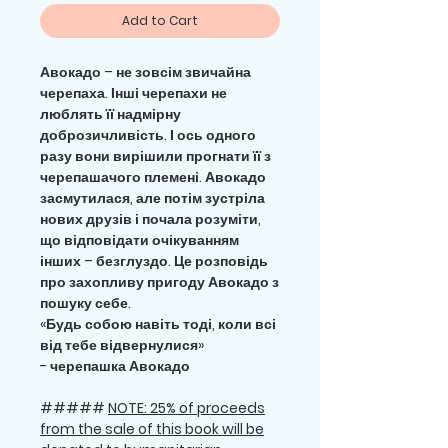
Add to Cart
Авокадо – не зовсім звичайна
черепаха. Інші черепахи не
люблять її надмірну
доброзичливість. І ось одного
разу вони вирішили прогнати її з
черепашачого племені. Авокадо
засмутилася, але потім зустріла
нових друзів і почала розуміти,
що відповідати очікуванням
інших – безглуздо. Це розповідь
про захопливу пригоду Авокадо з
пошуку себе.
«Будь собою навіть тоді, коли всі
від тебе відвернулися»
- черепашка Авокадо
#####
NOTE: 25% of proceeds
from the sale of this book will be