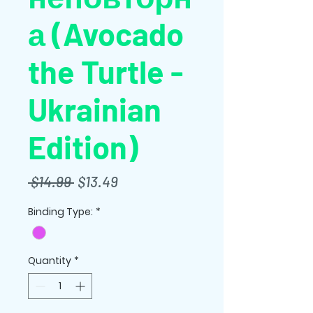
а (Avocado
the Turtle -
Ukrainian
Edition)
Regular
Sale
 $14.99 
$13.49
Price
Price
Binding Type:
*
Quantity
*