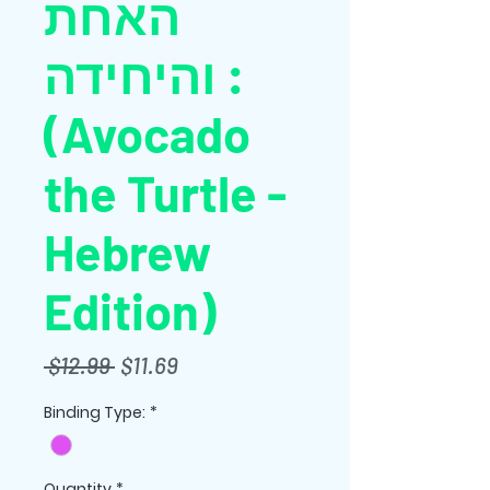
האחת
והיחידה :
(Avocado
the Turtle -
Hebrew
Edition)
Regular
Sale
 $12.99 
$11.69
Price
Price
Binding Type:
*
Quantity
*