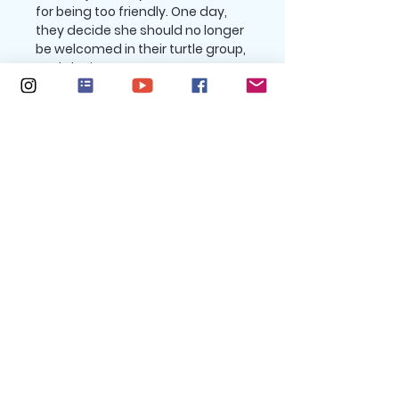
for being too friendly. One day,
they decide she should no longer
be welcomed in their turtle group,
and she is sent away. Upset at
first, she eventually meets new
friends and starts to understand
it doesn't matter what people
want her to be. Join Avocado on
her journey to find her true self.
Return policy
All purchases are final. No returns.