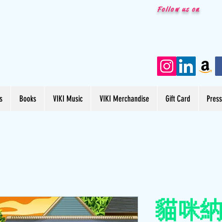
Follow us on
s
Books
VIKI Music
VIKI Merchandise
Gift Card
Pres
貓咪納