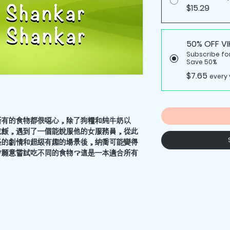
$15.29
50% OFF VI
Subscribe for
Save 50%
$7.65
every 
所有的食物都很噁心，除了狗糧和純牛奶以
吃飯，遇到了一個能說服他的女服務員，從此
怪的劇情和超級有趣的場景後，納喬可能變得
會願意嘗試吃不同的食物？這是一本適合所有
。