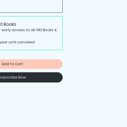
KI Books
 early access to all VIKI Books &
year until canceled
Add to Cart
Subscribe Now