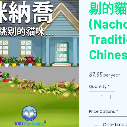
剔的貓咪.
(Nacho
Tradit
Chines
Price
$7.65
per year
Quantity
*
Price Options
*
One-time 