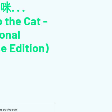
 . .
 the Cat -
ional
e Edition)
purchase