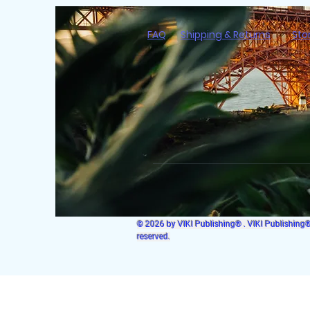
FAQ
Shipping & Returns
Sto
© 2026 by VIKI Publishing® . VIKI Publishing® i
reserved.