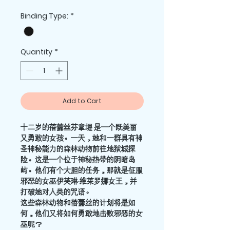
Price
Price
Binding Type:
*
Quantity
*
Add to Cart
十二岁的蓓虂丝芬拿堤
是一个既美丽
又勇敢的女孩。一天，她和一群具有神
圣神秘能力的森林动物前往地狱城探
险。这是一个位于神秘热带的阴暗岛
屿。他们有个大胆的任务，那就是征服
邪恶的女巫伊芙琳
·
维莱罗娜女王，并
打破她对人类的
咒语
。
这些森林动物和蓓虂丝的计划将是如
何，他们又将如何勇敢地击败邪恶的女
巫呢？