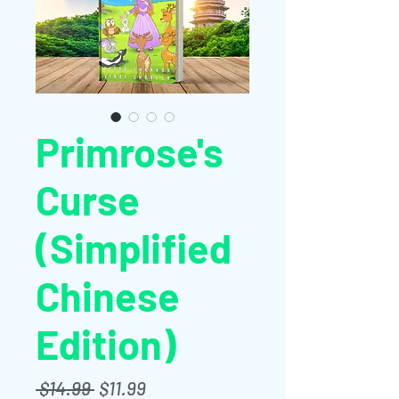
Primrose's
Curse
(Simplified
Chinese
Edition)
Regular
Sale
 $14.99 
$11.99