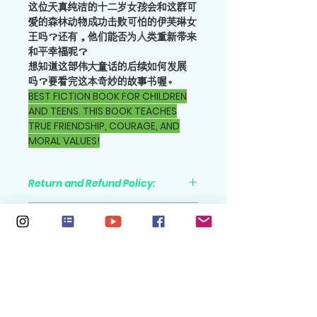
这位天真纯洁的十二岁女孩会和这群可
爱的森林动物成功击败可怕的伊芙琳女
王吗？还有，他们能否为人类重新带来
和平幸福呢？
想知道这部伟大童话的后续如何发展
吗？要看完这本奇妙的故事书喔。
BEST FICTION BOOK FOR CHILDREN
AND TEENS. THIS BOOK TEACHES
TRUE FRIENDSHIP, COURAGE, AND
MORAL VALUES!
Return and Refund Policy:
All purchases are nonrefundable
Shipping Policy:
Shipping cost is not included in
Features
the sales price. Please go to the
check-out screen, where shipping
Trim Size: 5x8
will be automatically calculated
Pages: 150
for you.